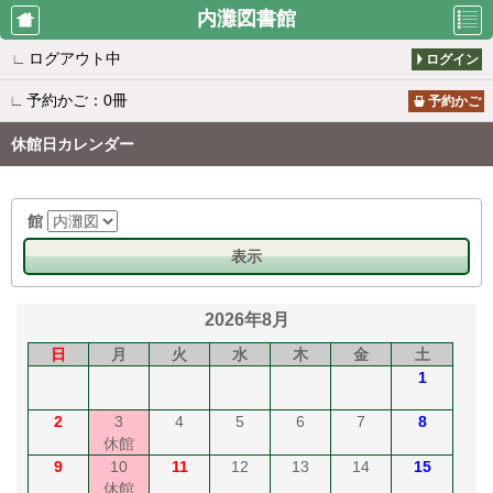
内灘図書館
∟
ログアウト中
ログイン
利用者のペ
資料検索
新着案内
∟
予約かご：0冊
ージ
予約かご
休館日カレンダー
ベストリー
ベストオー
所蔵一覧
ダー
ダー
館
表示
雑誌タイト
おすすめ
お知らせ
ル一覧
2026年8月
日
月
火
水
木
金
土
1
2
3
4
5
6
7
8
休館
9
10
11
12
13
14
15
休館